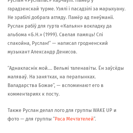
Руслан «Руслапас» Карчаўлі. Памёр у
гарадзенскай турме. Узялі і пасадзілі за марыхуану.
Не зрабілі добрага агляду. Памёр ад пнеўманіі.
Руслан рабіў для гурта «Кальян» вокладку да
альбома «Б.Н.» (1999). Свелая памяць! Спі
спакойна, Руслан!” — написал гродненский
музыкант Александр Денисов.
“Аднакласнік мой…. Вельмі таленавіты. Ён заўсёды
маляваў. На занятках, на перапынках.
Валадарства Божае”, — вспоминают его в
комментариях к посту.
Также Руслан делал лого для группы WAKE UP и
фото — для группы “
Раса Мечтателей
”.