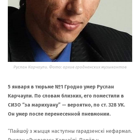
Руслан Карчаули. Фото: архив гродненских музыкантов
5 января в тюрьме №1 Гродно умер Руслан
Карчаули. По словам близких, его поместили в
СИЗО “за марихуану” — вероятно, по ст. 328 УК.
Он умер после перенесенной пневмонии.
“Пайшоў з жыцця наступны гарадзенскі нефармал.