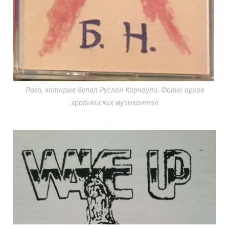
Лого, которые делал Руслан Карчаули. Фото: архив
гродненских музыкантов