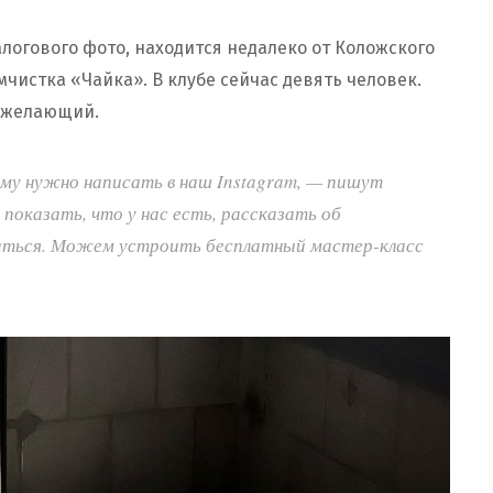
огового фото, находится недалеко от Коложского
мчистка «Чайка». В клубе сейчас девять человек.
 желающий.
му нужно написать в наш Instagram, — пишут
показать, что у нас есть, рассказать об
оваться. Можем устроить бесплатный мастер-класс