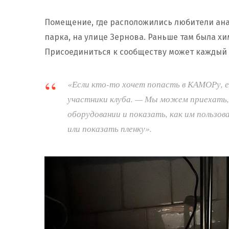
Помещение, где расположились любители анал
парка, на улице Зернова. Раньше там была хи
Присоединиться к сообществу может каждый
«Если кто-то хочет попасть в КАМОРу, е
участники клуба. — Мы можем приехать, 
оборудовании и показать, как им польз
или показать пленку».