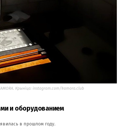
MORA. Крыніца: instagram.com/kamora.club
ями и оборудованием
явилась в прошлом году.