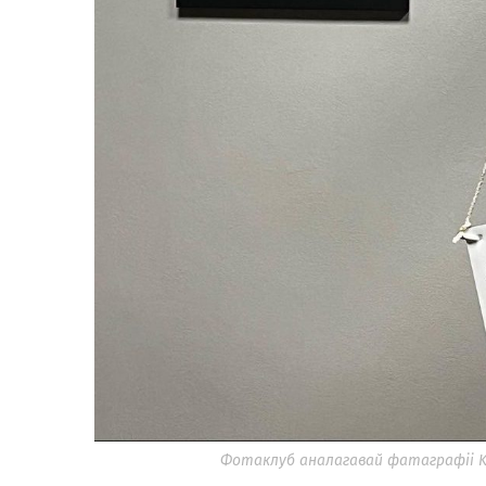
Фотаклуб аналагавай фатаграфіі KA