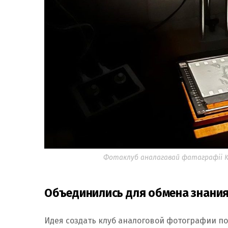
Фотаклуб аналагавай фатаграфіі KA
Объединились для обмена знани
Идея создать клуб аналоговой фотографии по