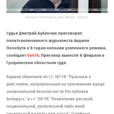
Анджей Почобут в суде. Фото: "БелТА"
Судья Дмитрий Бубенчик приговорил
политзаключенного журналиста Анджея
Почобута к 8 годам колонии усиленного режима,
сообщает
БелТА
. Приговор вынесли 8 февраля в
Гродненском областном суде.
Анджея обвинили по ст. 361 УК “Призывы к
действиям, направленным на причинение вреда
национальной безопасности Республики
Беларусь” и ст. 130 УК “Разжигание расовой,
национальной, религиозной либо иной
социальной вражды или розни”. Судебные