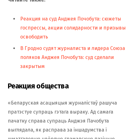
Реакция на суд Анджея Почобута: сюжеты
госпрессы, акции солидарности и призывы
освободить
В Гродно судят журналиста и лидера Союза
поляков Анджея Почобута: суд сделали
закрытым
Реакция общества
«Беларуская асацыяцыя журналістаў рашуча
пратэстуе супраць гэтага выраку. Ад самага
пачатку справа супраць Анджэя Пачобута
выглядала, як расправа за іншадумства і
шматгадовую цвёрдую грамадскую пазіцыю