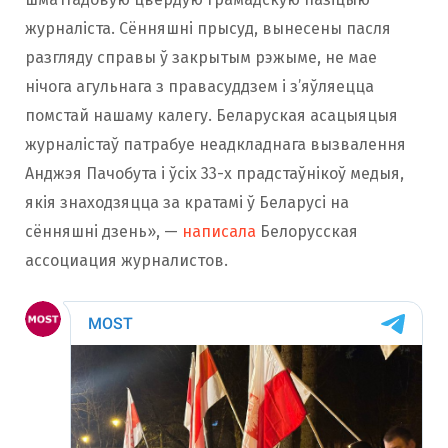
журналіста. Сённяшні прысуд, вынесены пасля
разгляду справы ў закрытым рэжыме, не мае
нічога агульнага з правасуддзем і з’яўляецца
помстай нашаму калегу. Беларуская асацыяцыя
журналістаў патрабуе неадкладнага вызвалення
Анджэя Пачобута і ўсіх 33-х прадстаўнікоў медыя,
якія знаходзяцца за кратамі ў Беларусі на
сённяшні дзень», —
написала
Белорусская
ассоциация журналистов.