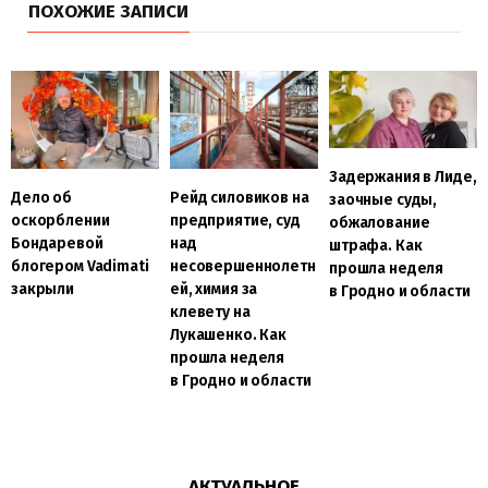
ПОХОЖИЕ ЗАПИСИ
Задержания в Лиде,
Дело об
Рейд силовиков на
заочные суды,
оскорблении
предприятие, суд
обжалование
Бондаревой
над
штрафа. Как
блогером Vadimati
несовершеннолетн
прошла неделя
закрыли
ей, химия за
в Гродно и области
клевету на
Лукашенко. Как
прошла неделя
в Гродно и области
АКТУАЛЬНОЕ