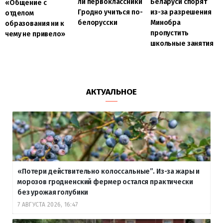
ли первоклассники
Беларуси спорят
«Общение с
Гродно учиться по-
из-за разрешения
отделом
белорусски
Минобра
образования ни к
пропустить
чему не привело»
школьные занятия
АКТУАЛЬНОЕ
«Потери действительно колоссальные”. Из-за жары и
морозов гродненский фермер остался практически
без урожая голубики
7 АВГУСТА 2026, 16:47