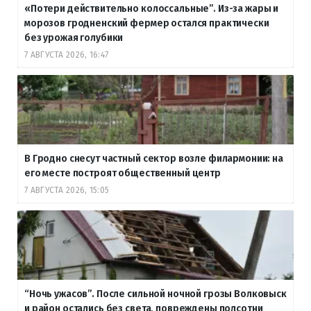
«Потери действительно колоссальные”. Из-за жары и
морозов гродненский фермер остался практически
без урожая голубики
7 АВГУСТА 2026, 16:47
В Гродно снесут частный сектор возле филармонии: на
его месте построят общественный центр
7 АВГУСТА 2026, 15:05
“Ночь ужасов”. После сильной ночной грозы Волковыск
и район остались без света, повреждены полсотни