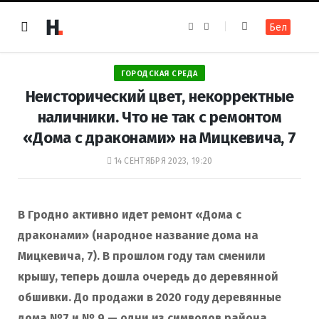
F
I
Бел
a
n
c
s
e
t
b
a
o
g
ГОРОДСКАЯ СРЕДА
o
r
k
a
Неисторический цвет, некорректные
m
наличники. Что не так с ремонтом
«Дома с драконами» на Мицкевича, 7
14 СЕНТЯБРЯ 2023, 19:20
В Гродно активно
идет
ремонт «Дома с
драконами» (народное название дома на
Мицкевича, 7). В прошлом году там сменили
крышу, теперь дошла очередь до деревянной
обшивки. До продажи в 2020 году деревянные
дома №7 и № 9 — одни из символов района