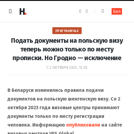
F
I
Бел
a
n
c
s
e
t
b
a
o
g
ПРИГРАНИЧЬЕ
o
r
k
a
Подать документы на польскую визу
m
теперь можно только по месту
прописки. Но Гродно — исключение
2 ОКТЯБРЯ 2023, 12:20
В Беларуси изменились правила подачи
документов на польскую шенгенскую визу. Со 2
октября 2023 года визовые центры принимают
документы только по месту регистрации
человека. Информацию
опубликовали
на сайте
визовых центров VFS Global.