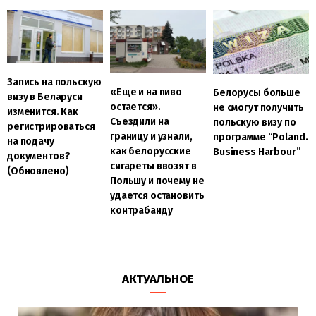
Запись на польскую
«Еще и на пиво
Белорусы больше
визу в Беларуси
остается».
не смогут получить
изменится. Как
Съездили на
польскую визу по
регистрироваться
границу и узнали,
программе “Poland.
на подачу
как белорусские
Business Harbour”
документов?
сигареты ввозят в
(Обновлено)
Польшу и почему не
удается остановить
контрабанду
АКТУАЛЬНОЕ