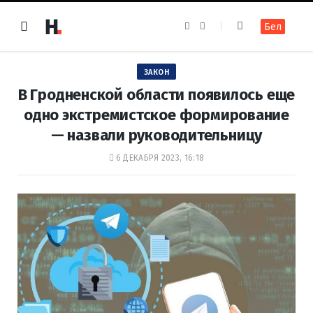
F
I
Бел
a
n
c
s
e
t
b
a
o
g
ЗАКОН
o
r
k
a
В Гродненской области появилось еще
m
одно экстремистское формирование
— назвали руководительницу
6 ДЕКАБРЯ 2023, 16:18