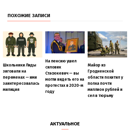
ПОХОЖИЕ ЗАПИСИ
На пенсию ушел
Школьники Лиды
Майор из
силовик
зиговали на
Гродненской
Стасюкевич — вы
переменах — ими
области похитил у
могли видеть его на
заинтересовалась
полка почти
протестах в 2020-м
милиция
миллион рублей и
году
сел в тюрьму
АКТУАЛЬНОЕ