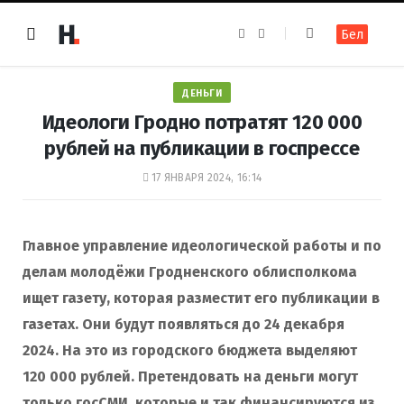
F
I
Бел
a
n
c
s
e
t
b
a
o
g
ДЕНЬГИ
o
r
k
a
Идеологи Гродно потратят 120 000
m
рублей на публикации в госпрессе
17 ЯНВАРЯ 2024, 16:14
Главное управление идеологической работы и по
делам молодёжи Гродненского облисполкома
ищет газету, которая разместит его публикации в
газетах. Они будут появляться до 24 декабря
2024. На это из городского бюджета выделяют
120 000 рублей. Претендовать на деньги могут
только госСМИ, которые и так финансируются из