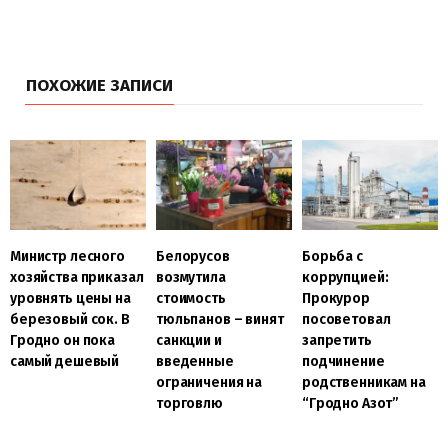
ПОХОЖИЕ ЗАПИСИ
Министр лесного
Белорусов
Борьба с
хозяйства приказал
возмутила
коррупцией:
уровнять цены на
стоимость
Прокурор
березовый сок. В
тюльпанов – винят
посоветовал
Гродно он пока
санкции и
запретить
самый дешевый
введенные
подчинение
ограничения на
родственникам на
торговлю
“Гродно Азот”