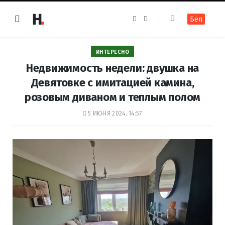
F
I
Бел
a
n
c
s
e
t
b
a
o
g
ИНТЕРЕСНО
o
r
k
a
Недвижимость недели: двушка на
m
Девятовке с имитацией камина,
розовым диваном и теплым полом
5 ИЮНЯ 2024, 14:57