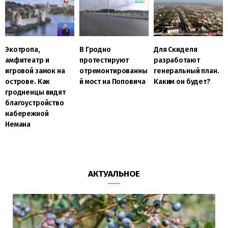
В Гродно
Для Скиделя
Экотропа,
протестируют
разработают
амфитеатр и
отремонтированны
генеральный план.
игровой замок на
й мост на Поповича
Каким он будет?
острове. Как
гродненцы видят
благоустройство
набережной
Немана
АКТУАЛЬНОЕ