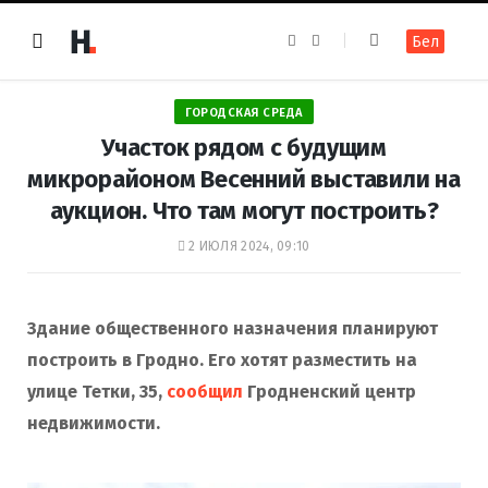
F
I
Бел
a
n
c
s
e
t
b
a
o
g
ГОРОДСКАЯ СРЕДА
o
r
k
a
Участок рядом с будущим
m
микрорайоном Весенний выставили на
аукцион. Что там могут построить?
2 ИЮЛЯ 2024, 09:10
Здание общественного назначения планируют
построить в Гродно. Его хотят разместить на
улице Тетки, 35,
сообщил
Гродненский центр
недвижимости.