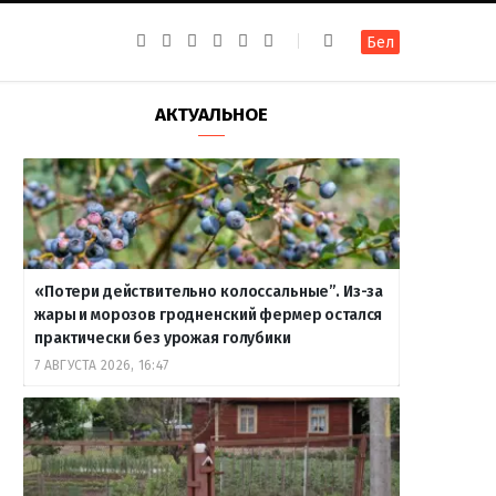
F
I
T
R
Y
В
Бел
a
n
e
S
o
к
c
s
l
S
u
о
e
t
e
T
н
b
a
g
u
т
АКТУАЛЬНОЕ
o
g
r
b
а
o
r
a
e
к
k
a
m
т
m
е
«Потери действительно колоссальные”. Из-за
жары и морозов гродненский фермер остался
практически без урожая голубики
7 АВГУСТА 2026, 16:47