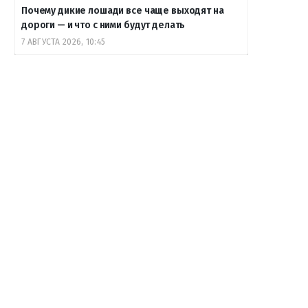
Почему дикие лошади все чаще выходят на
дороги — и что с ними будут делать
7 АВГУСТА 2026, 10:45