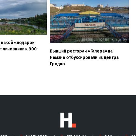
, какой «подарок
т чиновники к 900-
Бывший ресторан «Галера» на
Немане отбуксировали из центра
Гродно