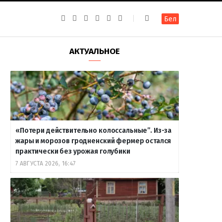
F
I
T
R
Y
В
Бел
a
n
e
S
o
к
c
s
l
S
u
о
e
t
e
T
н
b
a
g
u
т
АКТУАЛЬНОЕ
o
g
r
b
а
o
r
a
e
к
k
a
m
т
m
е
«Потери действительно колоссальные”. Из-за
жары и морозов гродненский фермер остался
практически без урожая голубики
7 АВГУСТА 2026, 16:47