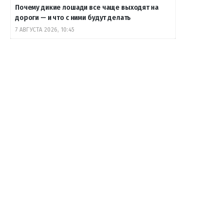
Почему дикие лошади все чаще выходят на
дороги — и что с ними будут делать
7 АВГУСТА 2026, 10:45