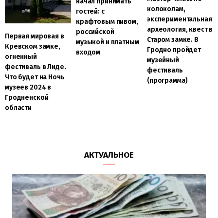
начал принимать
колоколам,
гостей: с
экспериментальная
крафтовым пивом,
археология, квест в
российской
Первая мировая в
Старом замке. В
музыкой и платным
Кревском замке,
Гродно пройдет
входом
огненный
музейный
фестиваль в Лиде.
фестиваль
Что будет на Ночь
(программа)
музеев 2024 в
Гродненской
области
АКТУАЛЬНОЕ