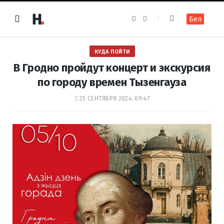
F
I
Бел
a
n
c
s
e
t
b
a
o
g
КУДА ПОЙТИ
o
r
k
a
В Гродно пройдут концерт и экскурсия
m
по городу времен Тызенгауза
25 СЕНТЯБРЯ 2024, 09:47