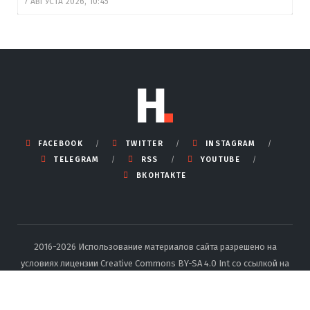
7 АВГУСТА 2026, 10:45
FACEBOOK
TWITTER
INSTAGRAM
TELEGRAM
RSS
YOUTUBE
ВКОНТАКТЕ
2016-2026 Использование материалов сайта разрешено на
условиях лицензии Creative Commons BY-SA 4.0 Int со ссылкой на
источник и указанием автора.
Подробные правила перепечатки
тут