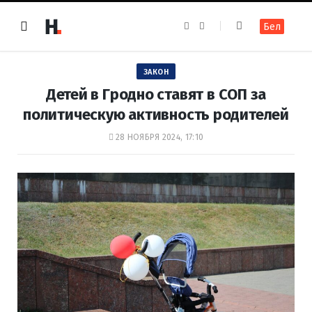
F
I
Бел
a
n
c
s
e
t
b
a
o
g
ЗАКОН
o
r
k
a
Детей в Гродно ставят в СОП за
m
политическую активность родителей
28 НОЯБРЯ 2024, 17:10