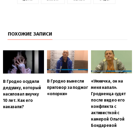
ПОХОЖИЕ ЗАПИСИ
В Гродно вынесли
«Умничка, он на
В Гродно осудили
приговор за поджог
меня напал».
дедушку, который
«опорки»
Гродненца судят
насиловал внучку
после видео его
10 лет. Как его
конфликта с
наказали?
активисткой с
камерой Ольгой
Бондаревой