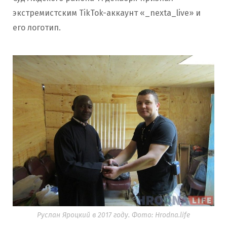
экстремистским TikTok-аккаунт «_nexta_live» и
его логотип.
Руслан Яроцкий в 2017 году. Фото: Hrodna.life