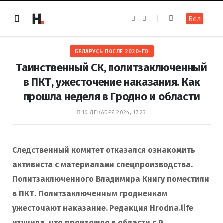
F
I
Бел
a
n
c
s
e
t
b
a
o
g
БЕЛАРУСЬ ПОСЛЕ 2020-ГО
o
r
k
a
Таинственный СК, политзаключенный
m
в ПКТ, ужесточение наказания. Как
прошла неделя в Гродно и области
16 ДЕКАБРЯ 2024, 17:23
Следственный комитет отказался ознакомить
активиста с материалами спецпроизводства.
Политзаключенного Владимира Книгу поместили
в ПКТ. Политзаключенным гродненкам
ужесточают наказание. Редакция Hrodna.life
изучила, что произошло в области с 9