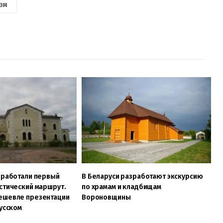
ЗМ
зработали первый
В Беларуси разработают экскурсию
стический маршрут.
по храмам и кладбищам
ешевле презентации
Вороновщины
русском