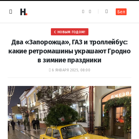
F
I
Бел
a
n
c
s
e
t
b
a
o
g
С НОВЫМ ГОДОМ!
o
r
k
a
Два «Запорожца», ГАЗ и троллейбус:
m
какие ретромашины украшают Гродно
в зимние праздники
6 ЯНВАРЯ 2025, 08:00