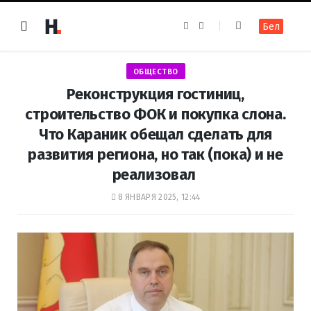
F
I
Бел
a
n
c
s
e
t
b
a
o
g
ОБЩЕСТВО
o
r
k
a
Реконструкция гостиниц,
m
строительство ФОК и покупка слона.
Что Караник обещал сделать для
развития региона, но так (пока) и не
реализовал
8 ЯНВАРЯ 2025, 12:44