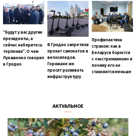
“Будут у вас другие
президенты, а
Профилактика
В Гродно запретили
сейчас наберитесь
страхом: как в
прокат самокатов и
терпения”. О чем
Беларуси борются
велосипедов.
Лукашенко говорил
с «экстремизмом» и
Горожане же
в Гродно
почему его не
просят развивать
становится меньше
инфраструктуру
АКТУАЛЬНОЕ