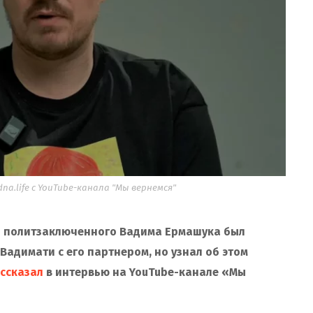
a.life с YouTube-канала "Мы вернемся"
о политзаключенного Вадима Ермашука был
Вадимати с его партнером, но узнал об этом
ссказал
в интервью на YouTube-канале «Мы