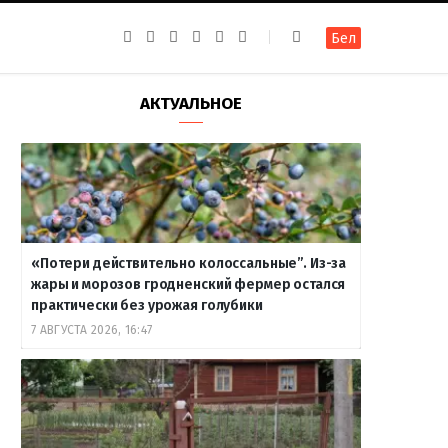
F
I
T
R
Y
В
Бел
a
n
e
S
o
к
c
s
l
S
u
о
e
t
e
T
н
b
a
g
u
т
АКТУАЛЬНОЕ
o
g
r
b
а
o
r
a
e
к
k
a
m
т
m
е
«Потери действительно колоссальные”. Из-за
жары и морозов гродненский фермер остался
практически без урожая голубики
7 АВГУСТА 2026, 16:47