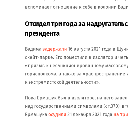
вспоминает отношение к себе в колонии Вади
Отсидел три года за надругатель
президента
Вадима
задержали
16 августа 2021 года в Щуч
скейт-парке. Его поместили в изолятор и чет
«призыв к несанкционированному массовому
горисполкома, а также за «распространени
к экстремистской деятельности».
Пока Ермашук был в изоляторе, на него заве
над государственными символами (ст.370), вт
Ермашука
осудили
21 декабря 2021 года
на тр