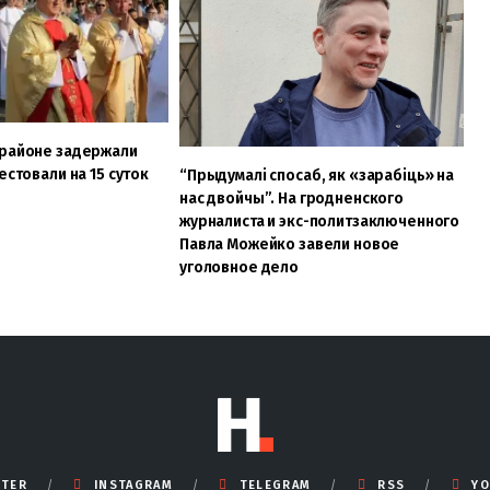
 районе задержали
естовали на 15 суток
“Прыдумалі спосаб, як «зарабіць» на
нас двойчы”. На гродненского
журналиста и экс-политзаключенного
Павла Можейко завели новое
уголовное дело
TTER
INSTAGRAM
TELEGRAM
RSS
YO