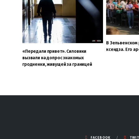
В Зельвенском
ксендза. Его ар
«Передали привет». Силовики
вызвали на допрос знакомых
гродненки, живущей за границей
FACEBOOK
TWI