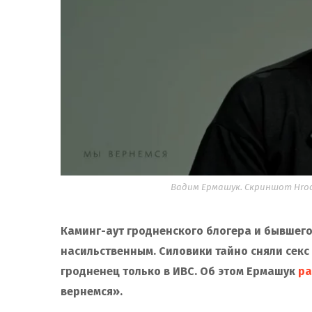
Вадим Ермашук. Скриншот Hrodn
Каминг-аут гродненского блогера и бывшег
насильственным. Силовики тайно сняли секс 
гродненец только в ИВС. Об этом Ермашук
ра
вернемся».