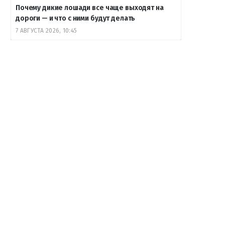
Почему дикие лошади все чаще выходят на
дороги — и что с ними будут делать
7 АВГУСТА 2026, 10:45