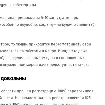
 другая собеседница.
машина приезжала за 5-10 минут, а теперь
 особенно неудобно, когда нужно куда-то спешить”,
втрое, то людям приходится пересматривать свои
льзоваться автобусами и метро. Иногда это даже
ик”, — поделилась опытом одна из опрошенных.
 вынужденной мерой из-за недоступности такси.
ы довольны
й области прошли регистрацию 100% перевозчиков,
 такси. На начало января в реестр включили 825
акси и 1961 транспортное средство,
пишет