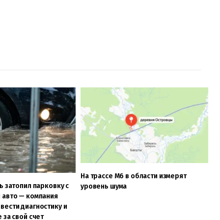
На трассе М6 в области измерят
ь затопил парковку с
уровень шума
 авто — компания
вести диагностику и
 за свой счет