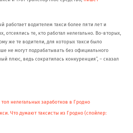
й работает водителем такси более пяти лет и
, отсеялись те, кто работал нелегально. Во-вторых,
ому же те водители, для которых такси было
ьше не могут подрабатывать без официального
ный плюс, ведь сократилась конкуренция”, – сказал
в топ нелегальных заработков в Гродно
си. Что думают таксисты из Гродно (спойлер: