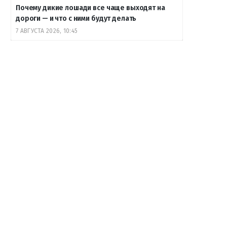
Почему дикие лошади все чаще выходят на
дороги — и что с ними будут делать
7 АВГУСТА 2026, 10:45