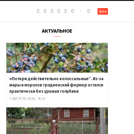
F
I
T
R
Y
В
Бел
a
n
e
S
o
к
c
s
l
S
u
о
e
t
e
T
н
b
a
g
u
т
АКТУАЛЬНОЕ
o
g
r
b
а
o
r
a
e
к
k
a
m
т
m
е
«Потери действительно колоссальные”. Из-за
жары и морозов гродненский фермер остался
практически без урожая голубики
7 АВГУСТА 2026, 16:47