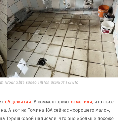
 Hrodna.life видео TikTok user80ziz93w1o
их
общежитий
. В комментариях
отметили
, что «все
а. А вот на Томина 18А сейчас «хорошего мало»,
е на Терешковой написали, что оно «больше похоже