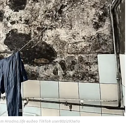
 Hrodna.life видео TikTok user80ziz93w1o