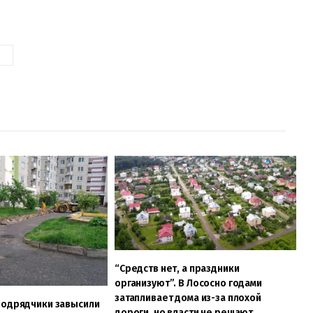
А
“Средств нет, а праздники
организуют”. В Лососно годами
затапливает дома из-за плохой
подрядчики завысили
дороги, но власти не решают