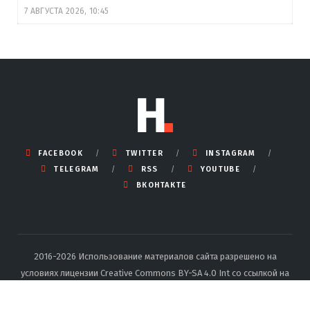
7 АВГУСТА 2026, 10:45
FACEBOOK
TWITTER
INSTAGRAM
TELEGRAM
RSS
YOUTUBE
ВКОНТАКТЕ
2016-2026 Использование материалов сайта разрешено на
условиях лицензии Creative Commons BY-SA 4.0 Int со ссылкой на
источник и указанием автора.
Подробные правила перепечатки
тут