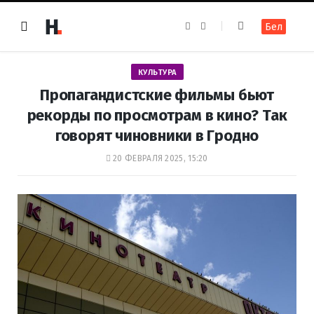
F
I
Бел
a
n
c
s
e
t
b
a
o
g
КУЛЬТУРА
o
r
k
a
Пропагандистские фильмы бьют
m
рекорды по просмотрам в кино? Так
говорят чиновники в Гродно
20 ФЕВРАЛЯ 2025, 15:20