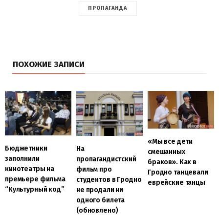
ПРОПАГАНДА
ПОХОЖИЕ ЗАПИСИ
«Мы все дети
Бюджетники
На
смешанных
заполнили
пропагандистский
браков». Как в
кинотеатры на
фильм про
Гродно танцевали
премьере фильма
студентов в Гродно
еврейские танцы
“Культурный код”
не продали ни
одного билета
(обновлено)