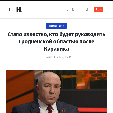
F
I
Бел
a
n
c
s
e
t
b
a
o
g
ПОЛИТИКА
o
r
k
a
Стало известно, кто будет руководить
m
Гродненской областью после
Караника
3 МАРТА 2025, 15:15