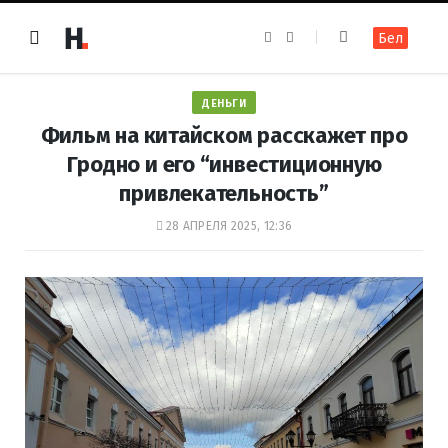
F
I
Бел
a
n
c
s
e
t
b
a
o
g
ДЕНЬГИ
o
r
k
a
Фильм на китайском расскажет про
m
Гродно и его “инвестиционную
привлекательность”
28 АПРЕЛЯ 2025, 12:36