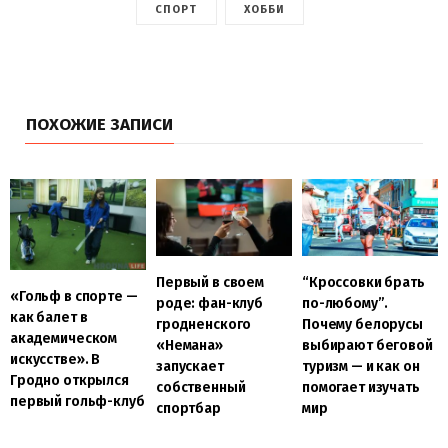
СПОРТ
ХОББИ
ПОХОЖИЕ ЗАПИСИ
Первый в своем
“Кроссовки брать
«Гольф в спорте —
роде: фан-клуб
по-любому”.
как балет в
гродненского
Почему белорусы
академическом
«Немана»
выбирают беговой
искусстве». В
запускает
туризм — и как он
Гродно открылся
собственный
помогает изучать
первый гольф-клуб
спортбар
мир