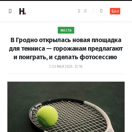
F
I
Бел
a
n
c
s
e
t
b
a
o
g
МЕСТА
o
r
k
a
В Гродно открылась новая площадка
m
для тенниса — горожанам предлагают
и поиграть, и сделать фотосессию
23 МАЯ 2025, 12:16