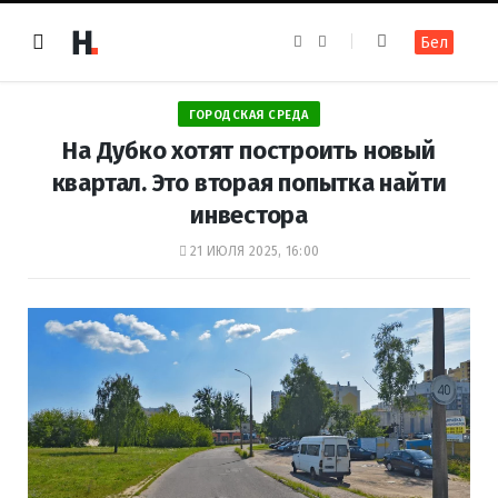
F
I
Бел
a
n
c
s
e
t
b
a
o
g
ГОРОДСКАЯ СРЕДА
o
r
k
a
На Дубко хотят построить новый
m
квартал. Это вторая попытка найти
инвестора
21 ИЮЛЯ 2025, 16:00