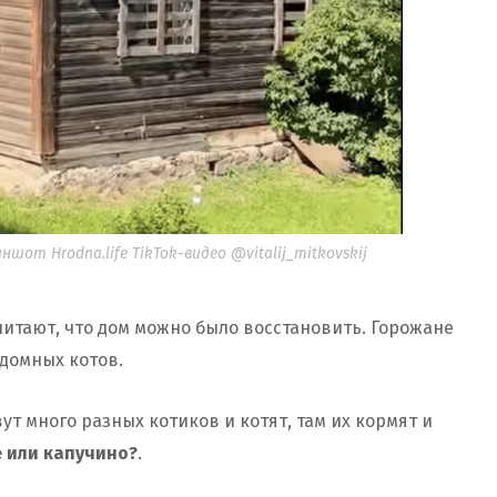
шот Hrodna.life TikTok-видео @vitalij_mitkovskij
читают, что дом можно было восстановить. Горожане
здомных котов.
вут много разных котиков и котят, там их кормят и
е или капучино?
.