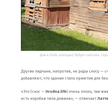
Дом в Лиде, который будут сносить. Скрин
Другие лидчане, напротив, не рады сносу — с
добавляют, что здание стало приютом для бе
«Это (снос —
Hrodna.life
) очень плохо, там жи
есть коробки типа домики», — отмечает
Латт