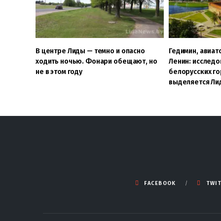
В центре Лиды — темно и опасно
Гедимин, авиат
ходить ночью. Фонари обещают, но
Ленин: исслед
не в этом году
белорусских го
выделяется Ли
FACEBOOK
TWI