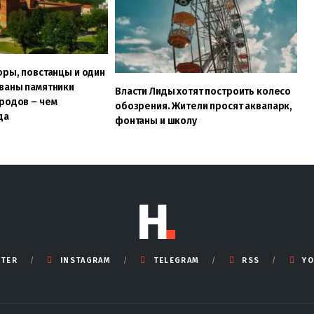
оры, повстанцы и один
ованы памятники
Власти Лиды хотят построить колесо
родов – чем
обозрения. Жители просят аквапарк,
да
фонтаны и школу
TTER
INSTAGRAM
TELEGRAM
RSS
YO