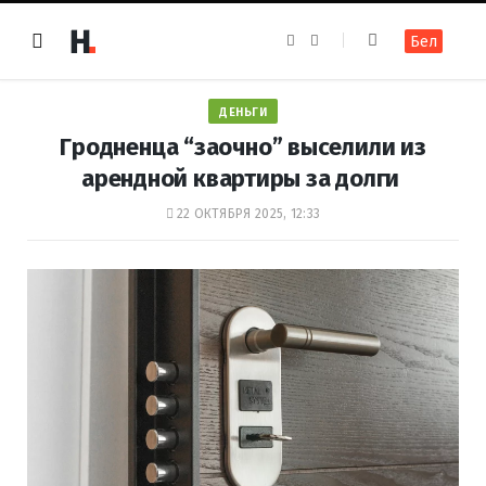
F
I
Бел
a
n
c
s
e
t
b
a
o
g
ДЕНЬГИ
o
r
k
a
Гродненца “заочно” выселили из
m
арендной квартиры за долги
22 ОКТЯБРЯ 2025, 12:33