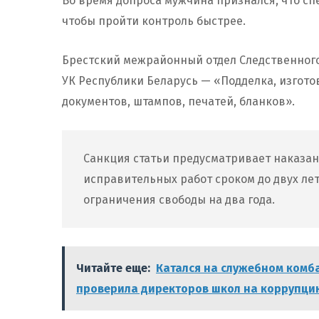
Во время допроса мужчина признался, что сп
чтобы пройти контроль быстрее.
Брестский межрайонный отдел Следственного 
УК Республики Беларусь — «Подделка, изгото
документов, штампов, печатей, бланков».
Санкция статьи предусматривает наказан
исправительных работ сроком до двух лет
ограничения свободы на два года.
Читайте еще:
Катался на служебном комба
проверила директоров школ на коррупц