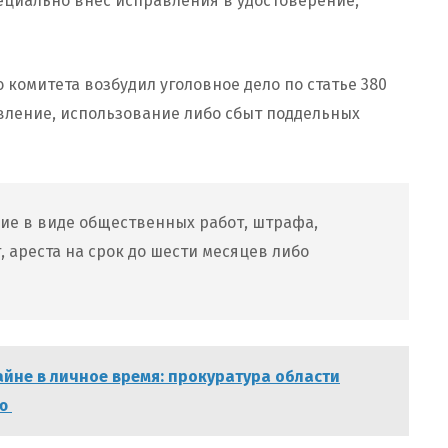
ециально внес исправления в удостоверение,
комитета возбудил уголовное дело по статье 380
вление, использование либо сбыт поддельных
ие в виде общественных работ, штрафа,
, ареста на срок до шести месяцев либо
йне в личное время: прокуратура области
ию