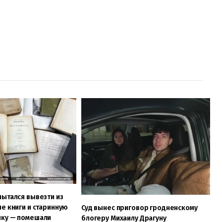
ытался вывезти из
е книги и старинную
Суд вынес приговор гродненскому
ку — помешали
блогеру Михаилу Драгуну