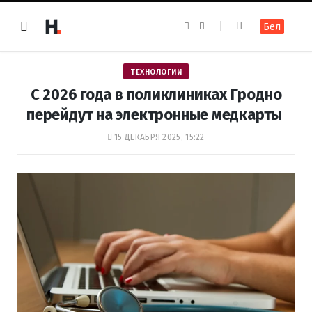
F
I
Бел
a
n
c
s
e
t
b
a
o
g
ТЕХНОЛОГИИ
o
r
k
a
С 2026 года в поликлиниках Гродно
m
перейдут на электронные медкарты
15 ДЕКАБРЯ 2025, 15:22