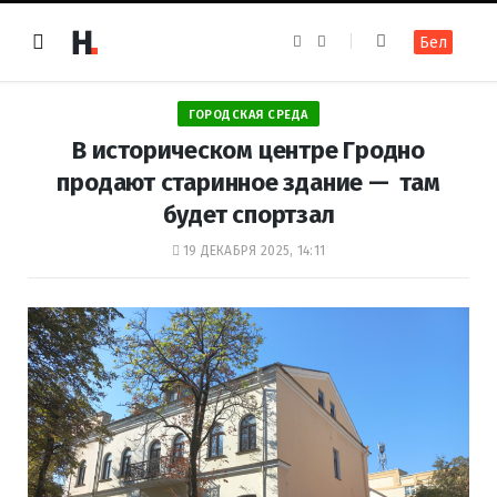
F
I
Бел
a
n
c
s
e
t
b
a
o
g
ГОРОДСКАЯ СРЕДА
o
r
k
a
В историческом центре Гродно
m
продают старинное здание — там
будет спортзал
19 ДЕКАБРЯ 2025, 14:11