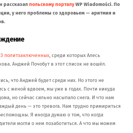
он рассказал
польскому порталу
WP Wiadomości. По
яции, у него проблемы со здоровьем — аритмия и
ов.
ождение
23 политзаключенных
, среди которых Алесь
ова. Анджей Почобут в этот список не вошёл.
сь, что Анджей будет среди них. Но этого не
сь с женой вдвоем, мы уже в годах. Почти никуда
ома, но сейчас сильно насыпало снега. И что нам
Каждый день — это тревога. Нам трудно примириться
еспомощны. Я иногда думаю о том, что когда
ители могли о нем позаботиться. А что мы можем