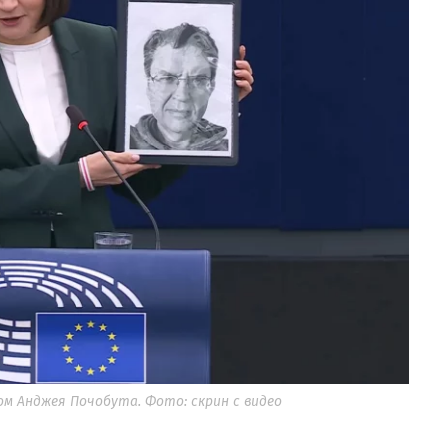
м Анджея Почобута. Фото: скрин с видео