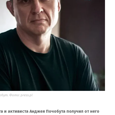
бут. Фото: press.pl
а и активиста Анджея Почобута получил от него