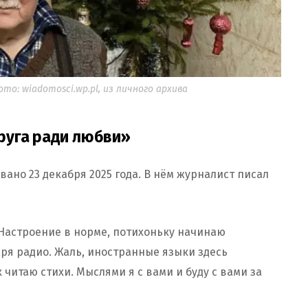
о: wiadomosci.wp.pl, из личного архива
руга ради любви»
ано 23 декабря 2025 года. В нём журналист писал
. Настроение в норме, потихоньку начинаю
ря радио. Жаль, иностранные языки здесь
 читаю стихи. Мыслями я с вами и буду с вами за