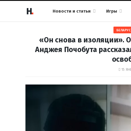
Новости и статьи
Игры
БЕЛАРУС
«Он снова в изоляции». 
Анджея Почобута рассказал
осво
15 ЯН