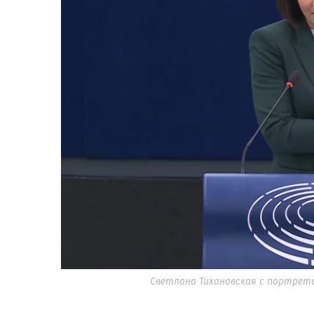
Светлана Тихановская с портрето