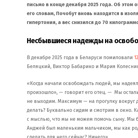
письмо в конце декабря 2025 года. Об этом 
его словам, Почобут вновь находится в изол
гипертония, а вес снизился до 70 килограмм
Несбывшиеся надежды на освоб
В декабре 2025 года в Беларуси помиловали
1
Беляцкий, Виктор Бабарико и Мария Колесник
«Когда начали освобождать людей, мы надеяли
произошло», — говорит его отец. — Мы остали
не выходим. Максимум — на прогулку вокруг д
делать? Буквально сидим и смотрим в окно. 
с мыслью, что мы не можем помочь сыну. Мы б
Анджей был маленьким мальчиком, мы как род
сделать для него сейчас? Ничего».