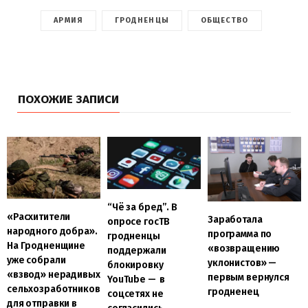
АРМИЯ
ГРОДНЕНЦЫ
ОБЩЕСТВО
ПОХОЖИЕ ЗАПИСИ
“Чё за бред”. В
«Расхитители
Заработала
опросе госТВ
народного добра».
программа по
гродненцы
На Гродненщине
«возвращению
поддержали
уже собрали
уклонистов» —
блокировку
«взвод» нерадивых
первым вернулся
YouTube — в
сельхозработников
гродненец
соцсетях не
для отправки в