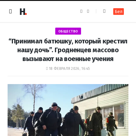
F
I
Бел
a
n
c
s
e
t
b
a
o
g
ОБЩЕСТВО
o
r
k
a
“Принимал батюшку, который крестил
m
нашу дочь”. Гродненцев массово
вызывают на военные учения
18 ФЕВРАЛЯ 2026, 16:45