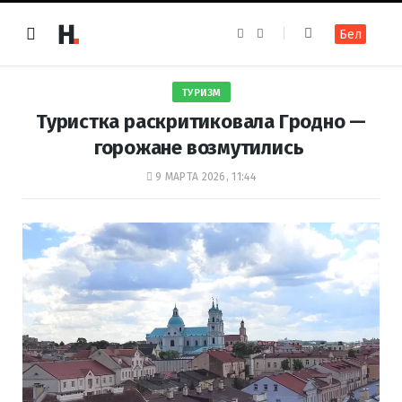
F
I
Бел
a
n
c
s
e
t
b
a
o
g
ТУРИЗМ
o
r
k
a
Туристка раскритиковала Гродно —
m
горожане возмутились
9 МАРТА 2026, 11:44