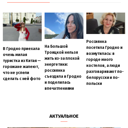
Россиянка
На Большой
посетила Гродно и
В Гродно приехала
Троицкой нельзя
возмутилась: в
очень милая
жить из-за плохой
городе много
туристка из Китая —
энергетики:
костелов, а люди
горожане жалеют,
россиянка
разговаривают по-
что не успели
съездила в Гродно
белорусски и по-
сделать с ней фото
и поделилась
польски
впечатлениями
АКТУАЛЬНОЕ