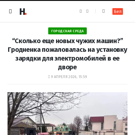
F
I
Бел
a
n
c
s
e
t
b
a
o
g
ГОРОДСКАЯ СРЕДА
o
r
k
a
“Сколько еще новых чужих машин?”
m
Гродненка пожаловалась на установку
зарядки для электромобилей в ее
дворе
9 АПРЕЛЯ 2026, 15:59