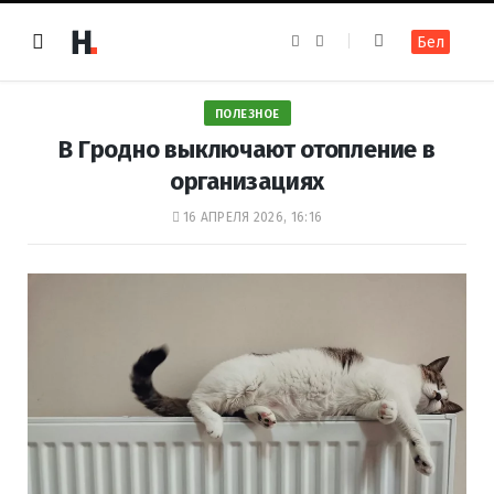
F
I
Бел
a
n
c
s
e
t
b
a
o
g
ПОЛЕЗНОЕ
o
r
k
a
В Гродно выключают отопление в
m
организациях
16 АПРЕЛЯ 2026, 16:16