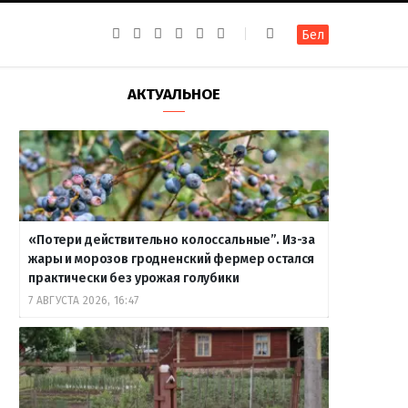
F
I
T
R
Y
В
Бел
a
n
e
S
o
к
c
s
l
S
u
о
e
t
e
T
н
b
a
g
u
т
АКТУАЛЬНОЕ
o
g
r
b
а
o
r
a
e
к
k
a
m
т
m
е
«Потери действительно колоссальные”. Из-за
жары и морозов гродненский фермер остался
практически без урожая голубики
7 АВГУСТА 2026, 16:47