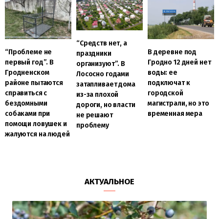
“Средств нет, а
“Проблеме не
В деревне под
праздники
первый год”. В
Гродно 12 дней нет
организуют”. В
Гродненском
воды: ее
Лососно годами
районе пытаются
подключат к
затапливает дома
справиться с
городской
из-за плохой
бездомными
магистрали, но это
дороги, но власти
собаками при
временная мера
не решают
помощи ловушек и
проблему
жалуются на людей
АКТУАЛЬНОЕ