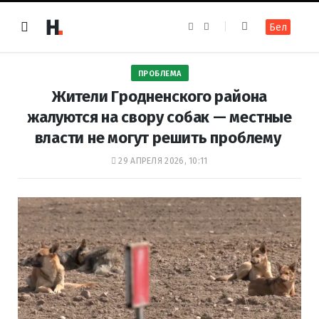
F
I
Бел
a
n
c
s
e
t
b
a
o
g
ПРОБЛЕМА
o
r
k
a
Жители Гродненского района
m
жалуются на свору собак — местные
власти не могут решить проблему
29 АПРЕЛЯ 2026, 10:11