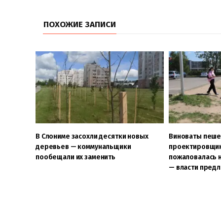
ПОХОЖИЕ ЗАПИСИ
В Слониме засохли десятки новых
Виноваты пеше
деревьев — коммунальщики
проектировщик
пообещали их заменить
пожаловалась н
— власти пред