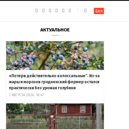
F
I
T
R
Y
В
Бел
a
n
e
S
o
к
c
s
l
S
u
о
e
t
e
T
н
b
a
g
u
т
АКТУАЛЬНОЕ
o
g
r
b
а
o
r
a
e
к
k
a
m
т
m
е
«Потери действительно колоссальные”. Из-за
жары и морозов гродненский фермер остался
практически без урожая голубики
7 АВГУСТА 2026, 16:47