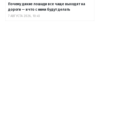
Почему дикие лошади все чаще выходят на
дороги — и что с ними будут делать
7 АВГУСТА 2026, 10:45