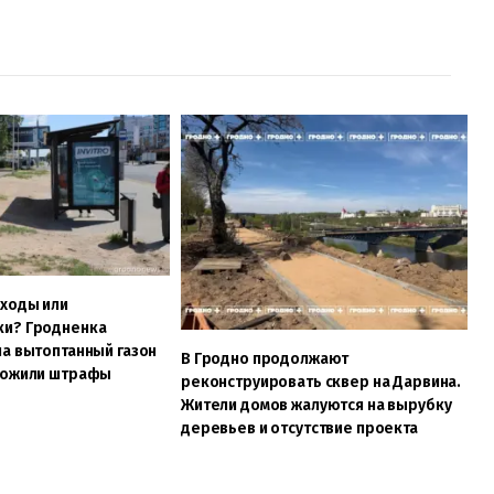
ходы или
и? Гродненка
а вытоптанный газон
В Гродно продолжают
ложили штрафы
реконструировать сквер на Дарвина.
Жители домов жалуются на вырубку
деревьев и отсутствие проекта