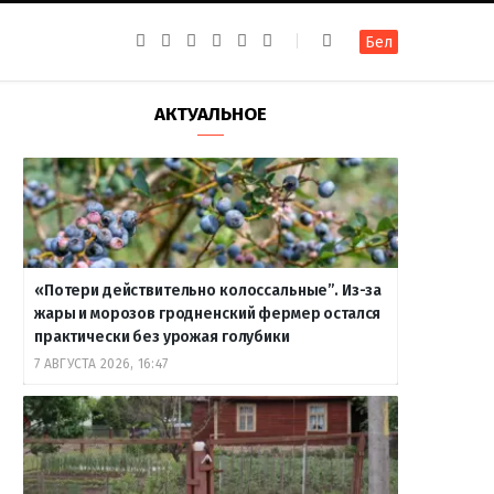
F
I
T
R
Y
В
Бел
a
n
e
S
o
к
c
s
l
S
u
о
e
t
e
T
н
b
a
g
u
т
АКТУАЛЬНОЕ
o
g
r
b
а
o
r
a
e
к
k
a
m
т
m
е
«Потери действительно колоссальные”. Из-за
жары и морозов гродненский фермер остался
практически без урожая голубики
7 АВГУСТА 2026, 16:47