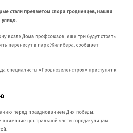
орые стали предметом спора гродненцев, нашли
 улице.
ону возле Дома профсоюзов, еще три будут стоять
пять перенесут в парк Жилибера, сообщает
зда специалисты «Гроднозеленстроя» приступят к
ию
нению перед празднованием Дня победы.
е внимание центральной части города: улицам
кой.