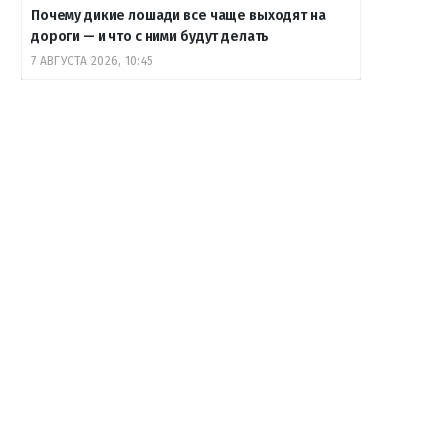
Почему дикие лошади все чаще выходят на
дороги — и что с ними будут делать
7 АВГУСТА 2026, 10:45