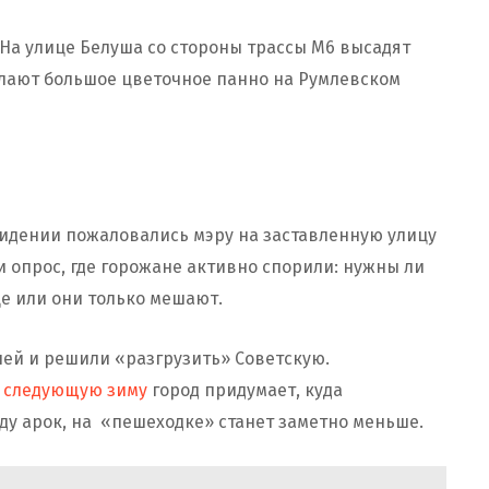
На улице Белуша со стороны трассы М6 высадят
елают большое цветочное панно на Румлевском
идении пожаловались мэру на заставленную улицу
и опрос, где горожане активно спорили: нужны ли
е или они только мешают.
лей и решили «разгрузить» Советскую.
а
следующую зиму
город придумает, куда
году арок, на «пешеходке» станет заметно меньше.