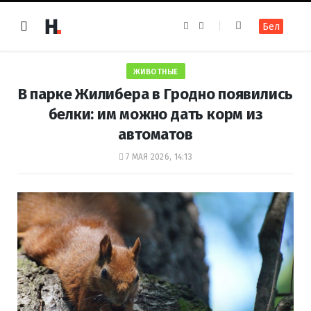
F
I
Бел
a
n
c
s
e
t
b
a
o
g
ЖИВОТНЫЕ
o
r
k
a
В парке Жилибера в Гродно появились
m
белки: им можно дать корм из
автоматов
7 МАЯ 2026, 14:13