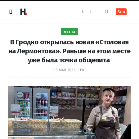
F
I
Бел
a
n
c
s
e
t
b
a
o
g
МЕСТА
o
r
k
a
В Гродно открылась новая «Столовая
m
на Лермонтова». Раньше на этом месте
уже была точка общепита
8 МАЯ 2026, 11:00