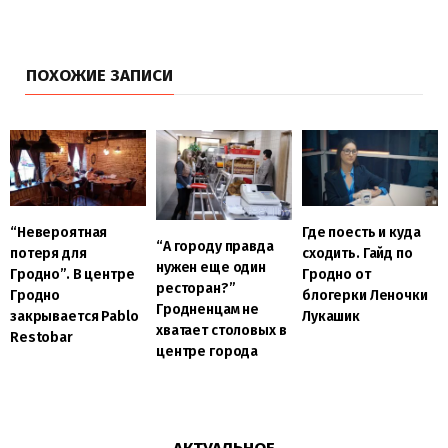
ПОХОЖИЕ ЗАПИСИ
“Невероятная
Где поесть и куда
“А городу правда
потеря для
сходить. Гайд по
нужен еще один
Гродно”. В центре
Гродно от
ресторан?”
Гродно
блогерки Леночки
Гродненцам не
закрывается Pablo
Лукашик
хватает столовых в
Restobar
центре города