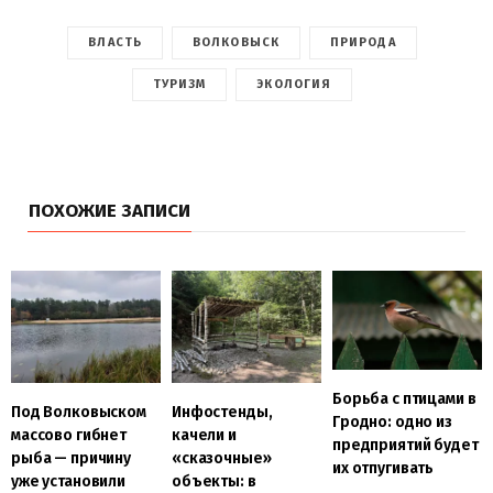
ВЛАСТЬ
ВОЛКОВЫСК
ПРИРОДА
ТУРИЗМ
ЭКОЛОГИЯ
ПОХОЖИЕ ЗАПИСИ
Борьба с птицами в
Под Волковыском
Инфостенды,
Гродно: одно из
массово гибнет
качели и
предприятий будет
рыба — причину
«сказочные»
их отпугивать
уже установили
объекты: в