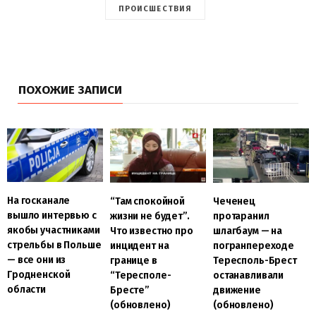
ПРОИСШЕСТВИЯ
ПОХОЖИЕ ЗАПИСИ
На госканале
“Там спокойной
Чеченец
вышло интервью с
жизни не будет”.
протаранил
якобы участниками
Что известно про
шлагбаум — на
стрельбы в Польше
инцидент на
погранпереходе
— все они из
границе в
Тересполь-Брест
Гродненской
“Тересполе-
останавливали
области
Бресте”
движение
(обновлено)
(обновлено)