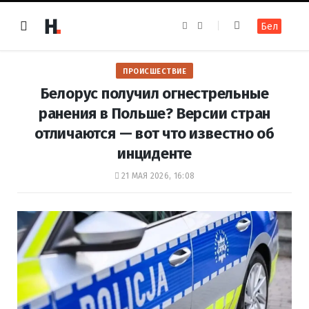
F
I
Бел
a
n
c
s
e
t
b
a
o
g
ПРОИСШЕСТВИЕ
o
r
k
a
Белорус получил огнестрельные
m
ранения в Польше? Версии стран
отличаются — вот что известно об
инциденте
21 МАЯ 2026, 16:08