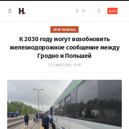
F
I
Бел
a
n
c
s
e
t
b
a
o
g
ПРИГРАНИЧЬЕ
o
r
k
a
К 2030 году могут возобновить
m
железнодорожное сообщение между
Гродно и Польшей
25 МАЯ 2026, 13:05