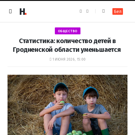
F
I
Бел
a
n
c
s
e
t
b
a
o
g
ОБЩЕСТВО
o
r
k
a
Статистика: количество детей в
m
Гродненской области уменьшается
1 ИЮНЯ 2026, 15:00