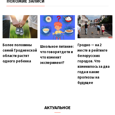
ПОХОЖИЕ ЗАПИСИ
Более половины
Гродно — на 2
Школьное питание:
семей Гродненской
месте в рейтинге
что говорят дети и
области растят
белорусских
что изменит
одного ребенка
городов. Что
эксперимент?
изменилось за два
года и какие
прогнозы на
будущее
АКТУАЛЬНОЕ