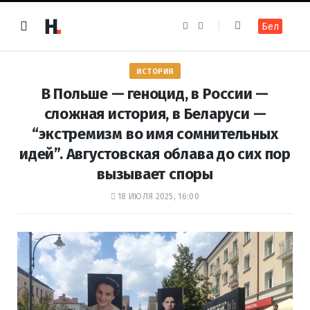
F
I
Бел
a
n
c
s
e
t
b
a
o
g
ИСТОРИЯ
o
r
k
a
В Польше — геноцид, в России —
m
сложная история, в Беларуси —
“экстремизм во имя сомнительных
идей”. Августовская облава до сих пор
вызывает споры
18 ИЮЛЯ 2025, 16:00