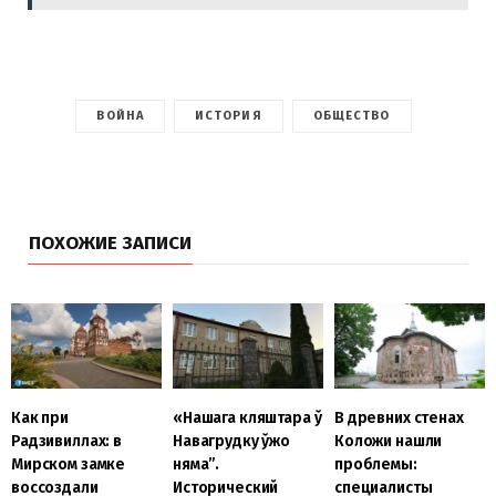
ВОЙНА
ИСТОРИЯ
ОБЩЕСТВО
ПОХОЖИЕ ЗАПИСИ
Как при
«Нашага кляштара ў
В древних стенах
Радзивиллах: в
Навагрудку ўжо
Коложи нашли
Мирском замке
няма”.
проблемы:
воссоздали
Исторический
специалисты