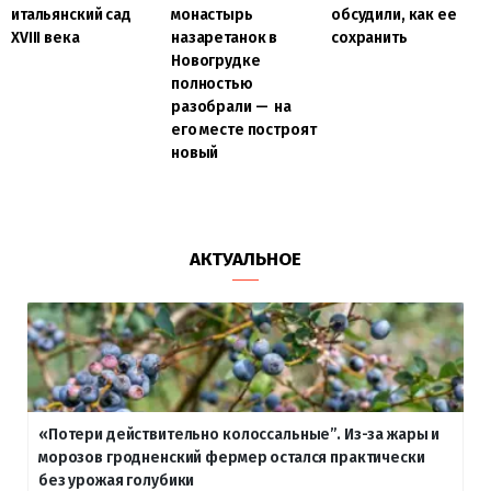
итальянский сад
монастырь
обсудили, как ее
XVIII века
назаретанок в
сохранить
Новогрудке
полностью
разобрали — на
его месте построят
новый
АКТУАЛЬНОЕ
«Потери действительно колоссальные”. Из-за жары и
морозов гродненский фермер остался практически
без урожая голубики