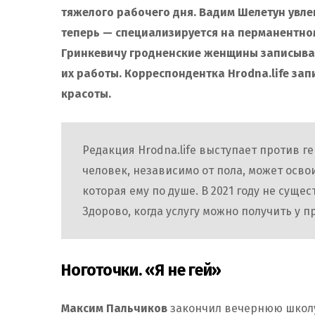
тяжелого рабочего дня. Вадим Шелетун увл
теперь — специализируется на перманентно
Гринкевичу гродненские женщины записываю
их работы. Корреспондентка Hrodna.life за
красоты.
Редакция Hrodna.life выступает против г
человек, независимо от пола, может осво
которая ему по душе. В 2021 году не сущ
Здорово, когда услугу можно получить у п
Ноготочки. «Я не гей»
Максим Пальчиков
закончил вечернюю школу