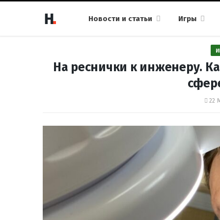
Новости и статьи
Игры
И
На реснички к инженеру. К
сфер
22 