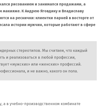
екался рисованием и занимался продажами, а
м макияже. К Андрею Яговдику и Владиславу
тся на реснички: клиентки парней в восторге от
писала истории мужчин, которые работают в сфере
ендерных стереотипов. Мы считаем, что каждый
ить и реализоваться в любой профессии,
ествует «мужских» или «женских» профессий.
рофессионала, и не важно, какого он пола.
, а в учебно-производственном комбинате