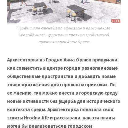
Графити на стене Дома офицеров и пространсво
"Молодёжное" - фрагмент проекта гродненской
архитекторки Анны Орлюк
Архитекторка из Гродно Анна Орлюк придумала,
как совместить в центре города разноплановые
общественные пространства и добавить новые
точки притяжения для горожан и приезжих. По
ее мнению, так можно внести в городскую среду
новые активности без ущерба для исторического
контекста среды. Архитекторка показала свои
эскизы Hrodna.life и рассказала, как эти планы
могли бы реализоваться в городском