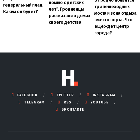
В Гродно появятся
помню с детских
генеральный план.
три пешеходных
лет”. Гродненцы
Каким он будет?
моста и зона отдыха
рассказали о домах
вместо порта. Что
своего детства
еще ждет центр
города?
FACEBOOK
TWITTER
INSTAGRAM
TELEGRAM
RSS
YOUTUBE
ВКОНТАКТЕ