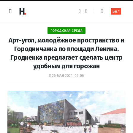
F
I
Бел
a
n
c
s
e
t
b
a
o
g
ГОРОДСКАЯ СРЕДА
o
r
k
a
Арт-угол, молодёжное пространство и
m
Городничанка по площади Ленина.
Гродненка предлагает сделать центр
удобным для горожан
26 МАЯ 2021, 09:06