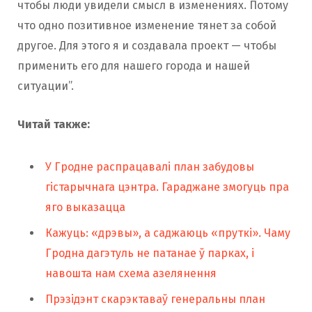
чтобы люди увидели смысл в изменениях. Потому
что одно позитивное изменение тянет за собой
другое. Для этого я и создавала проект — чтобы
применить его для нашего города и нашей
ситуации”.
Читай также:
У Гродне распрацавалі план забудовы
гістарычнага цэнтра. Гараджане змогуць пра
яго выказацца
Кажуць: «дрэвы», а саджаюць «пруткі». Чаму
Гродна дагэтуль не патанае ў парках, і
навошта нам схема азелянення
Прэзідэнт скарэктаваў генеральны план