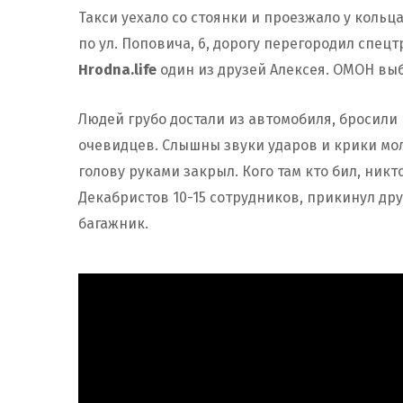
Такси уехало со стоянки и проезжало у кольц
по ул. Поповича, 6, дорогу перегородил спец
Hrodna.life
один из друзей Алексея. ОМОН вы
Людей грубо достали из автомобиля, бросили 
очевидцев. Слышны звуки ударов и крики мол
голову руками закрыл. Кого там кто бил, никт
Декабристов 10-15 сотрудников, прикинул др
багажник.