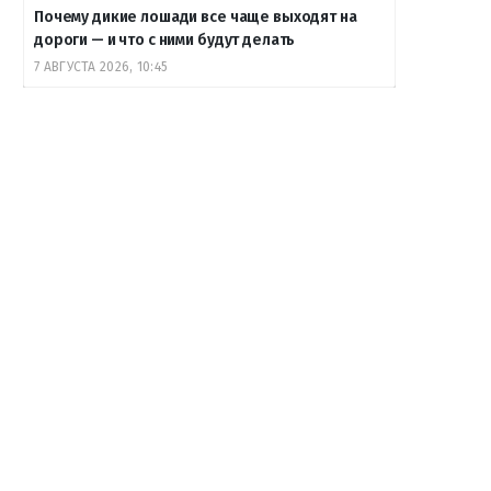
Почему дикие лошади все чаще выходят на
дороги — и что с ними будут делать
7 АВГУСТА 2026, 10:45