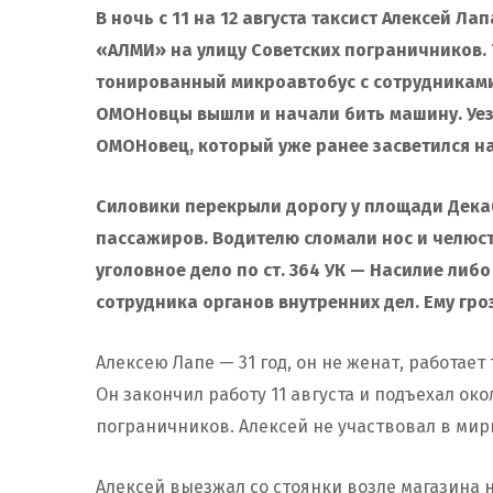
В ночь с 11 на 12 августа таксист Алексей Л
«АЛМИ» на улицу Советских пограничников.
тонированный микроавтобус с сотрудниками
ОМОНовцы вышли и начали бить машину. Уезж
ОМОНовец, который уже ранее засветился на
Силовики перекрыли дорогу у площади Декаб
пассажиров. Водителю сломали нос и челюсть
уголовное дело по ст. 364 УК — Насилие либ
сотрудника органов внутренних дел. Ему гро
Алексею Лапе — 31 год, он не женат, работает
Он закончил работу 11 августа и подъехал окол
пограничников. Алексей не участвовал в мир
Алексей выезжал со стоянки возле магазина 