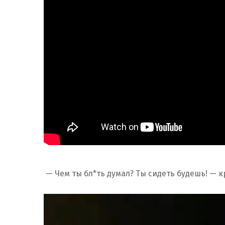
— Чем ты бл*ть думал? Ты сидеть будешь! — к