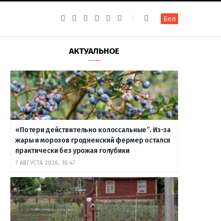
F
I
T
R
Y
В
Бел
a
n
e
S
o
к
c
s
l
S
u
о
e
t
e
T
н
b
a
g
u
т
АКТУАЛЬНОЕ
o
g
r
b
а
o
r
a
e
к
k
a
m
т
m
е
«Потери действительно колоссальные”. Из-за
жары и морозов гродненский фермер остался
практически без урожая голубики
7 АВГУСТА 2026, 16:47